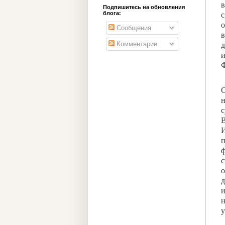
в
Подпишитесь на обновления
блога:
с
о
Сообщения
в
Комментарии
д
и
Ф
О
н
с
В
И
п
ф
с
о
д
и
н
у