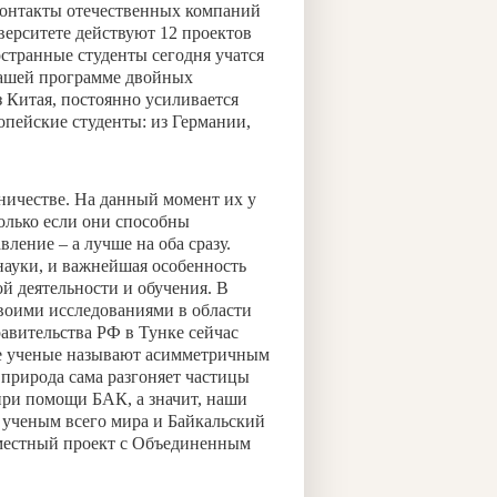
контакты отечественных компаний
верситете действуют 12 проектов
странные студенты сегодня учатся
нашей программе двойных
 Китая, постоянно усиливается
опейские студенты: из Германии,
ничестве. На данный момент их у
только если они способны
ление – а лучше на оба сразу.
науки, и важнейшая особенность
 деятельности и обучения. В
воими исследованиями в области
равительства РФ в Тунке сейчас
ие ученые называют асимметричным
природа сама разгоняет частицы
при помощи БАК, а значит, наши
н ученым всего мира и Байкальский
вместный проект с Объединенным