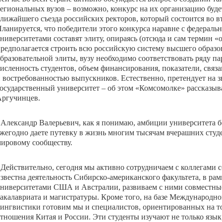
егиональных вузов – возможно, конкурс на их организацию буде
лижайшего съезда российских ректоров, который состоится во в
ланируется, что победители этого конкурса наравне с федерал
ниверситетами составят элиту, опираясь (отсюда и сам термин 
редполагается строить всю российскую систему высшего образов
бразовательной элиты, вузу необходимо соответствовать ряду па
исленность студентов, объем финансирования, показатели, свя
 востребованностью выпускников. Естественно, претендует на 
осударственный университет – об этом «Комсомолке» рассказыв
ргучинцев.
 Александр Валерьевич, как я понимаю, амбиции университета б
жегодно даете путевку в жизнь многим тысячам вчерашних студ
ировому сообществу.
 Действительно, сегодня мы активно сотрудничаем с коллегами 
звестна деятельность Сибирско-американского факультета, в рам
ниверситетами США и Австралии, развиваем с ними совместны
акалавриата и магистратуры. Кроме того, на базе Международно
ингвистики готовим мы и специалистов, ориентированных на 
тношения Китая и России. Эти студенты изучают не только язык,