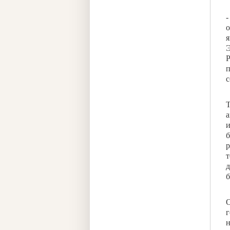
-
о
я
Э
Р
п
с
Т
а
и
б
р
т
д
б
О
г
н