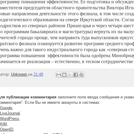
рограмму повышения эффективности. Ее подготовка и обсужден
аместителя председателя областного правительства Виктора Игн
овые направления деятельности этого филиала, в том числе созда
едагогического образования на севере Иркутской области. Соглас
одростков из северных районов Приангарья и через четыре-шест
о программам бакалавриата и магистратуры) вернуть их на мал
чителей гораздо проще, чем направить туда выпускников иркутско
ратского филиала планируется развитие программ среднего проф
чень важно для такого индустриального города как «северная сто
рограмма повышения эффективности была одобрена Минобрнаук
ачинается ее реализация – естественно, в тесном сотрудничеств
втор:
Unknown
на
21:48
ля публикации комментария
заполните поле ввода сообщения и укажи
омментария”. Если Вы не имеете аккаунты в системах:
Google
,
LiveJournal
,
WordPress
,
AIM
,
OpenID
,