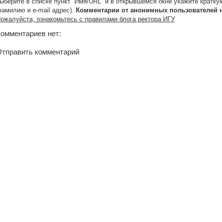
ыберите в списке пункт “Имя/URL” и в открывшемся окне укажите кратку
амилию и e-mail адрес).
Комментарии от анонимных пользователей 
ожалуйста, ознакомьтесь с правилами блога ректора ИГУ
омментариев нет:
тправить комментарий