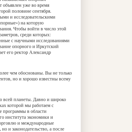
т объявлен уже во время
торой половине сентября.
ьными и исследовательскими
«опорные») на которую
ания. Чтобы войти в число этой
раметров, среди которых:
занные с научными исследованиями
звание опорного и Иркутский
ает его ректор Александр
олее чем обоснованы. Вы не только
ентов, но и хорошо известны всему
со всей планеты. Давно и широко
ках которой мы работаем с
е программы в области
го института экономики и
торговлю и международные
 но и законодательство, а после