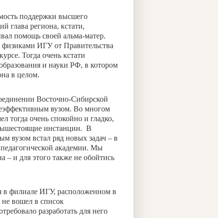
имость поддержки высшего
й глава региона, кстати,
вал помощь своей альма-матер.
й физиками ИГУ от Правительства
урсе. Тогда очень кстати
бразования и науки РФ, в котором
на в целом.
соединении Восточно-Сибирской
неэффективным вузом. Во многом
л тогда очень спокойно и гладко,
 вышестоящие инстанции. В
ым вузом встал ряд новых задач – в
и педагогической академии. Мы
 – и для этого также не обойтись
я в филиале ИГУ, расположенном в
 не вошел в список
требовало разработать для него