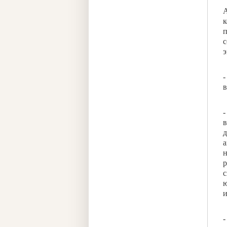
А
к
п
с
э
-
в
-
в
д
а
н
р
с
ю
и
-