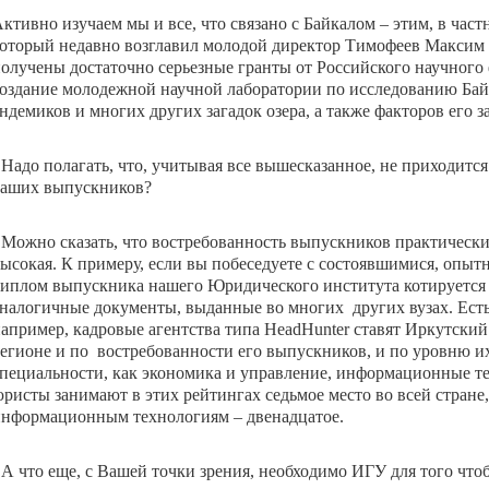
ктивно изучаем мы и все, что связано с Байкалом – этим, в час
оторый недавно возглавил молодой директор Тимофеев Максим
олучены достаточно серьезные гранты от Российского научного 
оздание молодежной научной лаборатории по исследованию Байка
ндемиков и многих других загадок озера, а также факторов его з
 Надо полагать, что, учитывая все вышесказанное, не приходитс
аших выпускников?
 Можно сказать, что востребованность выпускников практически
ысокая. К примеру, если вы побеседуете с состоявшимися, опыт
иплом выпускника нашего Юридического института котируется з
налогичные документы, выданные во многих других вузах. Есть
апример, кадровые агентства типа
HeadHunter ставят Иркутский
егионе и по востребованности его выпускников, и по уровню и
пециальности, как экономика и управление, информационные т
ристы занимают в этих рейтингах седьмое место во всей стране
нформационным технологиям – двенадцатое.
 А что еще, с Вашей точки зрения, необходимо ИГУ для того чт