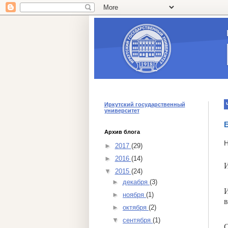
Иркутский государственный
университет
Б
Архив блога
Н
►
2017
(29)
►
2016
(14)
▼
2015
(24)
►
декабря
(3)
И
►
ноября
(1)
в
►
октября
(2)
▼
сентября
(1)
С