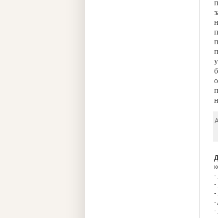
п
з
н
п
п
п
у
б
о
п
н
А
Д
к
-
-
-
-
-