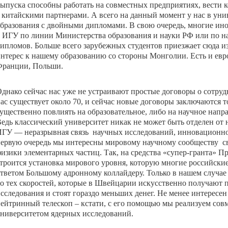
ыпуска способны работать на совместных предприятиях, вести 
 китайскими партнерами. А всего на данный момент у нас в уни
бразования с двойными дипломами. В свою очередь, многие ино
 ИГУ по линии Министерства образования и науки РФ или по 
ипломов. Больше всего зарубежных студентов приезжает сюда из
нтерес к нашему образованию со стороны Монголии. Есть и евр
ранции, Польши.
днако сейчас нас уже не устраивают простые договоры о сотруд
ас существует около 70, и сейчас новые договоры заключаются 
ущественно повлиять на образовательное, либо на научное направ
едь классический университет никак не может быть отделен от 
ГУ — неразрывная связь научных исследований, инновационной
ервую очередь мы интересны мировому научному сообществу с
изики элементарных частиц. Так, на средства «супер-гранта» П
троится установка мирового уровня, которую многие российск
тветом Большому адронному коллайдеру. Только в нашем случае 
о тех скоростей, которые в Швейцарии искусственно получают 
сследования и стоят гораздо меньших денег. Не менее интересе
ейтринный телескоп – кстати, с его помощью мы реализуем со
ниверситетом ядерных исследований.