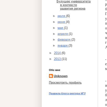
Будущее университета
р
в контексте
развития региона
б
П
►
июля
(6)
у
►
июня
(4)
п
о
►
мая
(1)
ч
►
апреля
(1)
и
►
февраля
(2)
г
►
января
(3)
А
►
2014
(6)
-
►
2013
(11)
е
м
Обо мне
Unknown
-
Просмотреть профиль
и
у
Правила блога ректора ИГУ
б
л
о