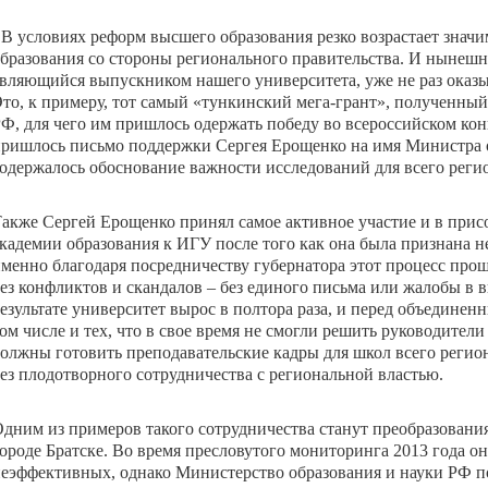
 В условиях реформ высшего образования резко возрастает знач
бразования со стороны регионального правительства. И нынешни
вляющийся выпускником нашего университета, уже не раз оказы
то, к примеру, тот самый «тункинский мега-грант», полученны
Ф, для чего им пришлось одержать победу во всероссийском конк
ришлось письмо поддержки Сергея Ерощенко на имя Министра о
одержалось обоснование важности исследований для всего регио
акже Сергей Ерощенко принял самое активное участие и в при
кадемии образования к ИГУ после того как она была признана 
менно благодаря посредничеству губернатора этот процесс проше
ез конфликтов и скандалов – без единого письма или жалобы в
езультате университет вырос в полтора раза, и перед объединенн
ом числе и тех, что в свое время не смогли решить руководител
олжны готовить преподавательские кадры для школ всего региона
ез плодотворного сотрудничества с региональной властью.
дним из примеров такого сотрудничества станут преобразовани
ороде Братске. Во время пресловутого мониторинга 2013 года он
еэффективных, однако Министерство образования и науки РФ по