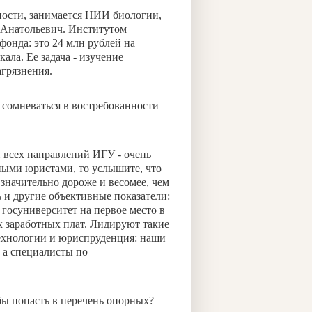
тности, занимается НИИ биологии,
 Анатольевич. Институтом
фонда: это 24 млн рублей на
ла. Ее задача - изучение
агрязнения.
я сомневаться в востребованности
 всех направлений ИГУ - очень
ными юристами, то услышите, что
начительно дороже и весомее, чем
 и другие объективные показатели:
 госуниверситет на первое место в
х заработных плат. Лидируют такие
ехнологии и юриспруденция: наши
, а специалисты по
обы попасть в перечень опорных?