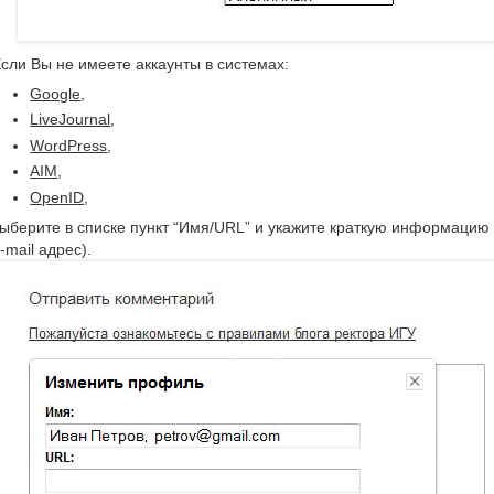
сли Вы не имеете аккаунты в системах:
Google
,
LiveJournal
,
WordPress
,
AIM
,
OpenID
,
ыберите в списке пункт “Имя/URL” и укажите краткую информацию
-mail адрес).