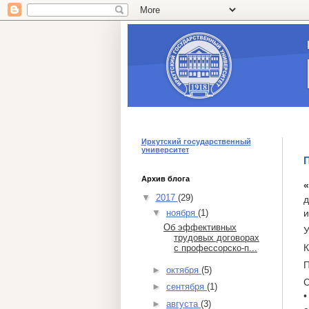
Иркутский государственный
университет
П
Архив блога
«
▼
2017
(29)
д
и
▼
ноября
(1)
Об эффективных
У
трудовых договорах
К
с профессорско-п...
П
►
октября
(5)
С
►
сентября
(1)
•
►
августа
(3)