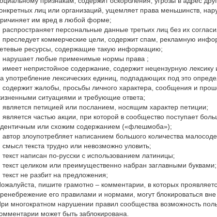
оциальному признакам, содержит оскорбления, угрозы в адрес дру
онкретных лиц или организаций, ущемляет права меньшинств, на
ричиняет им вред в любой форме;
 распространяет персональные данные третьих лиц без их согласи
 преследует коммерческие цели, содержит спам, рекламную инфо
етевые ресурсы, содержащие такую информацию;
 нарушает любые применимые нормы права ;
 имеет непристойное содержание, содержит нецензурную лексику и
а употребление лексических единиц, подпадающих под это опреде
 содержит жалобы, просьбы личного характера, сообщения и про
изненными ситуациями и требующие ответа;
 является петицией или посланием, носящим характер петиции;
 является частью акции, при которой в сообщество поступает бол
дентичным или схожим содержанием («флешмоба»);
 автор злоупотребляет написанием большого количества малосод
 смысл текста трудно или невозможно уловить;
 текст написан по-русски с использованием латиницы;
 текст целиком или преимущественно набран заглавными буквами;
 текст не разбит на предложения;
ожалуйста, пишите грамотно – комментарии, в которых проявляетс
ренебрежение его правилами и нормами, могут блокироваться вне
ри многократном нарушении правил сообщества возможность поль
омментарии может быть заблокирована.