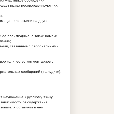
гих участников обсуждения,
рушает права несовершеннолетних,
я;
рмацию или ссылки на другие
 её производные, а также намёки
ление;
шения, связанные с персональными
ьшое количество комментариев с
ержательных сообщений («флудит»);
я неуважение к русскому языку,
 зависимости от содержания.
зователя оставлять в нём