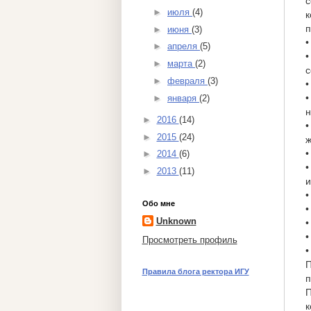
с
►
июля
(4)
к
п
►
июня
(3)
•
►
апреля
(5)
•
►
марта
(2)
с
►
февраля
(3)
•
•
►
января
(2)
н
►
2016
(14)
•
►
2015
(24)
ж
•
►
2014
(6)
•
►
2013
(11)
и
•
Обо мне
•
Unknown
•
•
Просмотреть профиль
•
П
Правила блога ректора ИГУ
п
П
к